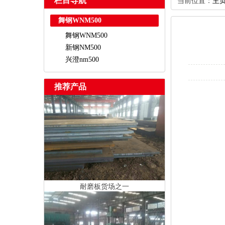
栏目导航
当前位置：
主
舞钢WNM500
舞钢WNM500
新钢NM500
兴澄nm500
推荐产品
耐磨板货场之一