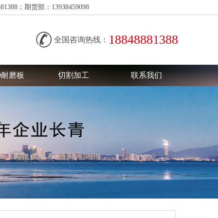
8；期货部：13938459098
18848881388
全国咨询热线：
00耐磨板
切割加工
联系我们