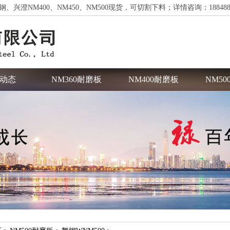
400、NM450、NM500现货，可切割下料；详情咨询：1884888138
动态
NM360耐磨板
NM400耐磨板
NM5