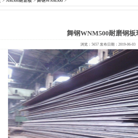
页
>
NM500耐磨板
>
舞钢WNM500
>
舞钢WNM500耐磨钢板
浏览：
5657发布日期：2019-06-03